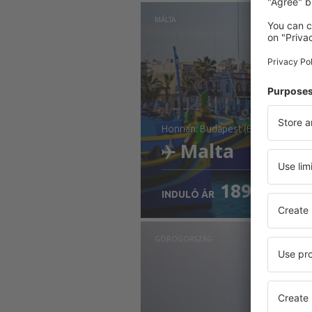
Ellenőrizze a részleteke
MÁLTA
honnan: Budapest (BUD)
Malta
18929
HUF
INDULÓ ÁR
Ellenőrizze a részleteke
GÖRÖGORSZÁG