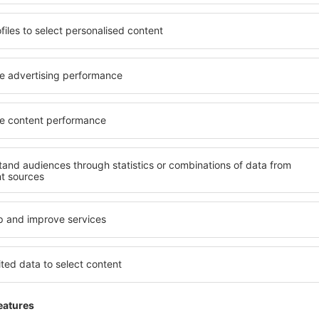
2 ajánlat
hon
London
19852
HUF
INDULÓ ÁR
INDU
t
E
ADVERTISEMENT