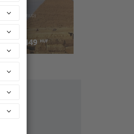
nan: Budapest (BUD)
Kairó
35449
HUF
LÓ ÁR
llenőrizze a részleteket