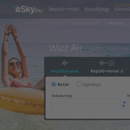
Repülő+H
Repülő+Hotel
Repülőjegy
Városl
eSky.hu
Légitársaságok
Wizz Air
Wizz Air
Repülőjegyek
Repülő+Hotel
Retúr
Egyirányú
Indulási hely
Út