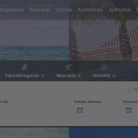
otel
Repülő+Hotel
átogatások
Nyaralás
Szállás
Autóbérlés
Ajánlatok
Városlátogatás
Nyaralás
Hotelek
H
i cél
Indulás dátuma
Visszaú