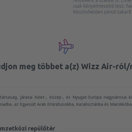
részeként a szállást is. En
csak kényelmesebb lesz, 
köszönhetően pénzt takarít
djon meg többet a(z) Wizz Air-ról/
társaság, járatai Kelet-, Közép-, és Nyugat-Európa nagyvárosai k
zraelbe, az Egyesült Arab Emirátusokba, Kazahsztánba és Marokkóba i
emzetközi repülőtér