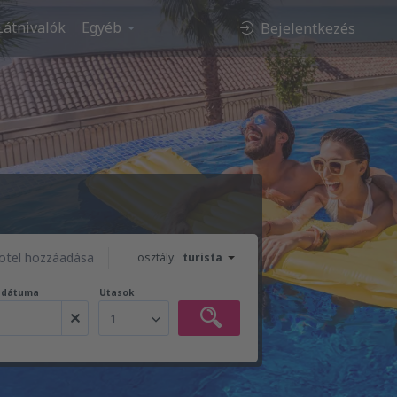
Látnivalók
Egyéb
Bejelentkezés
otel hozzáadása
osztály:
turista
t dátuma
Utasok
1