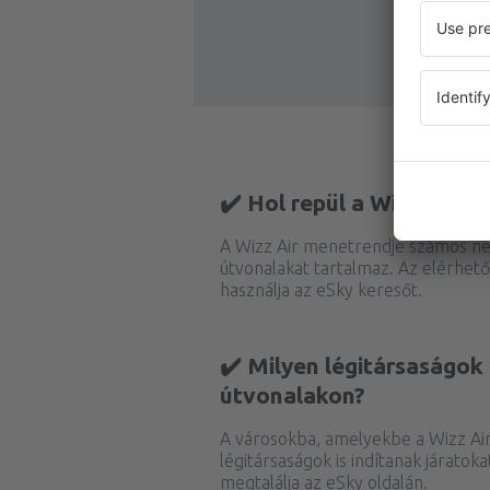
✔️ Hol repül a Wizz Air?
A Wizz Air menetrendje számos n
útvonalakat tartalmaz. Az elérhető
használja az eSky keresőt.
✔️ Milyen légitársaságok
útvonalakon?
A városokba, amelyekbe a Wizz Air 
légitársaságok is indítanak járatoka
megtalálja az eSky oldalán.