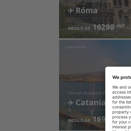
honnan: Budapest (BUD)
Róma
16298
HUF
INDULÓ ÁR
Ellenőrizze a részleteke
OLASZORSZÁG
honnan: Budapest (BUD)
Catania, Szicíl
16904
HUF
INDULÓ ÁR