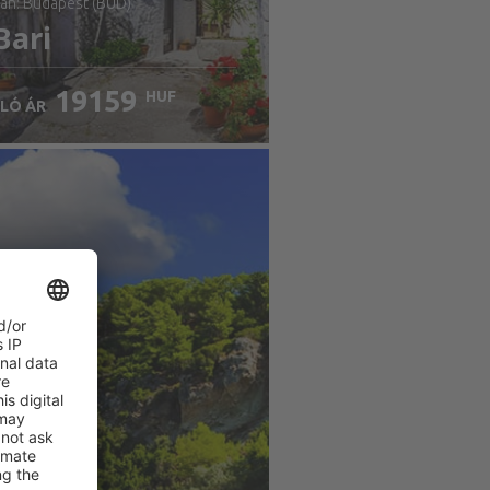
nan: Budapest (BUD)
Bari
19159
HUF
LÓ ÁR
llenőrizze a részleteket