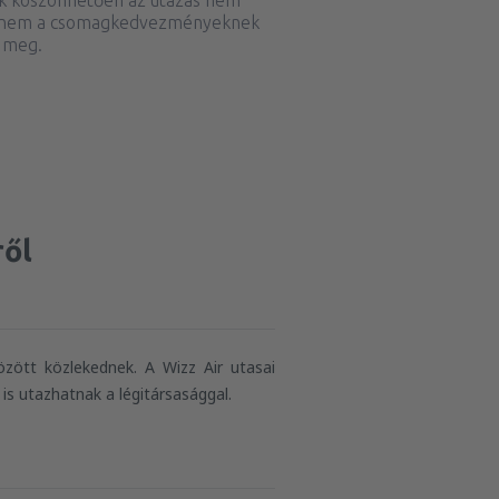
nek köszönhetően az utazás nem
hanem a csomagkedvezményeknek
 meg.
ről
özött közlekednek. A Wizz Air utasai
s utazhatnak a légitársasággal.