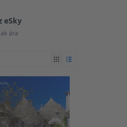
z eSky
nak ára
RSZÁG