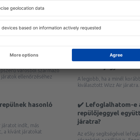
✔️ Mikor vásárolhat
Wizz Air jegyeket?
épszerű városból származó
 járatok ellenőrzéséhez
A legjobb, ha a minél koráb
kiválasztott Wizz Air járatra.
 repülnek hasonló
✔️ Lefoglalhatom-e 
repülőjeggyel együt
járatra?
járatot indít, más
t, a kívánt járatokat
Az eSky segítségével lefogl