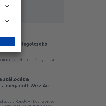
om meg a legolcsóbb
ban megveszi a repülőjegyeket a
a szállodát a
t a megadott Wizz Air
alhatod a Repülő + Hotel csomag