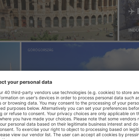
hon
INDU
t
E
GÖRÖGORSZÁG
ia