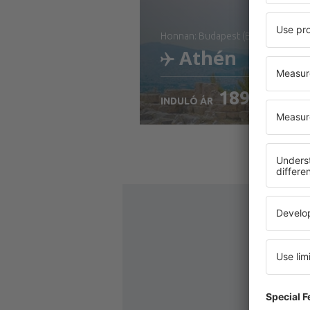
honnan: Budapest (BUD)
Athén
18929
HUF
INDULÓ ÁR
Ellenőrizze a részleteke