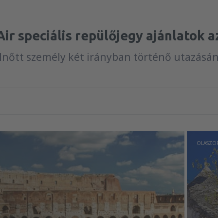
Air speciális repülőjegy ajánlatok a
lnőtt személy két irányban történő utazásá
OLASZO